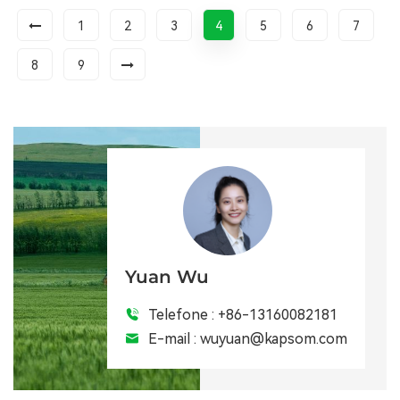
1
2
3
4
5
6
7
8
9
Yuan Wu
Telefone :
+86-13160082181
E-mail :
wuyuan@kapsom.com