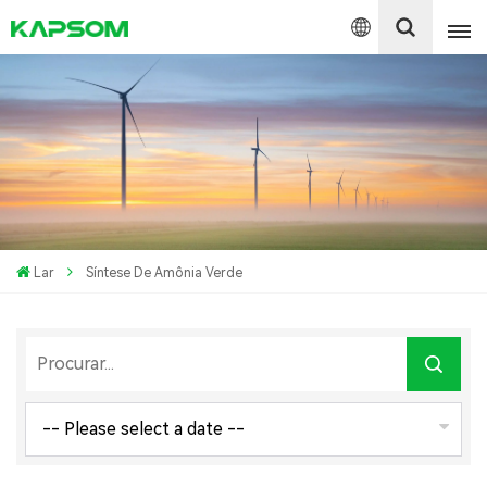
English
Español
Polski
Lar
Síntese De Amônia Verde