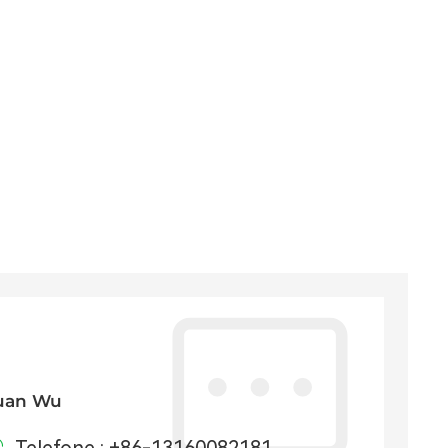
uan Wu
Telefone :
+86-13160082181