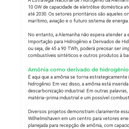
A Estratégia Nacional de Hidrogênio da Alemanha
10 GW de capacidade de eletrólise doméstica a
até 2030. Os setores prioritários são aqueles ond
marítimo, aviação e o futuro sistema de energia.
No entanto, a Alemanha não espera atender a 
Importação para Hidrogênio e Derivados de Hid
ou seja, de 45 a 90 TWh, poderá precisar ser i
combustíveis sintéticos e outros produtos à ba
Amônia como derivado de hidrogênio
É aqui que a amônia se torna estrategicamente 
hidrogênio. Em vez disso, a amônia está inserida
descarbonização industrial. Em outras palavra
matéria-prima industrial e um possível combustí
Diversos projetos demonstram claramente essa 
Wilhelmshaven em um centro para vetores energ
planejada para recepção de amônia, com capacid