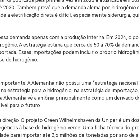
 foi publicada pela primeira vez em 2020 e atualizada em 202
té 2030. Também prevê que a demanda alemã por hidrogênio e
e a eletrificação direta é difícil, especialmente siderurgia, q
essa demanda apenas com a produção interna. Em 2024, o go
rogênio. A estratégia estima que cerca de 50 a 70% da deman
mportada. Essas importações podem incluir o próprio hidrogê
se de hidrogênio.
importante. A Alemanha não possui uma “estratégia nacional 
 na estratégia para o hidrogênio, na estratégia de importação
s, a Alemanha vê a amônia principalmente como um derivado d
vel para o futuro.
direção. O projeto Green Wilhelmshaven da Uniper é um dos 
éticos à base de hidrogênio verde. Uma ficha técnica do pro
ade para importar até 2,6 milhões de toneladas por ano de a