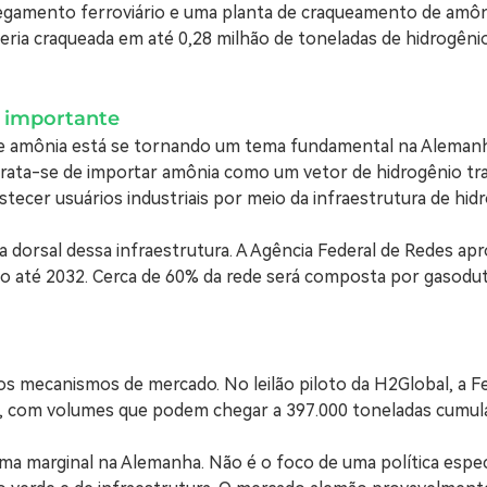
gamento ferroviário e uma planta de craqueamento de amôni
seria craqueada em até 0,28 milhão de toneladas de hidrogêni
 importante
de amônia está se tornando um tema fundamental na Alemanha
. Trata-se de importar amônia como um vetor de hidrogênio 
tecer usuários industriais por meio da infraestrutura de hi
dorsal dessa infraestrutura. A Agência Federal de Redes ap
o até 2032. Cerca de 60% da rede será composta por gasodut
s mecanismos de mercado. No leilão piloto da H2Global, a Fe
7, com volumes que podem chegar a 397.000 toneladas cumula
ema marginal na Alemanha. Não é o foco de uma política espe