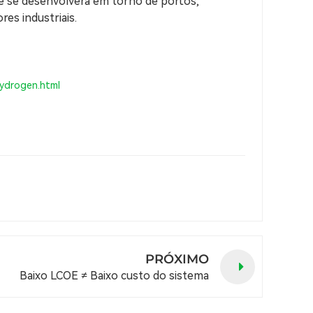
te se desenvolverá em torno de portos,
es industriais.
hydrogen.html
PRÓXIMO
Baixo LCOE ≠ Baixo custo do sistema