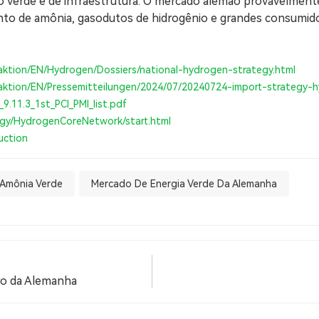
io verde e de infraestrutura. O mercado alemão provavelmen
to de amônia, gasodutos de hidrogênio e grandes consumidor
aktion/EN/Hydrogen/Dossiers/national-hydrogen-strategy.html
aktion/EN/Pressemitteilungen/2024/07/20240724-import-strategy-
_9.11.3_1st_PCI_PMI_list.pdf
gy/HydrogenCoreNetwork/start.html
uction
Amônia Verde
Mercado De Energia Verde Da Alemanha
ro da Alemanha