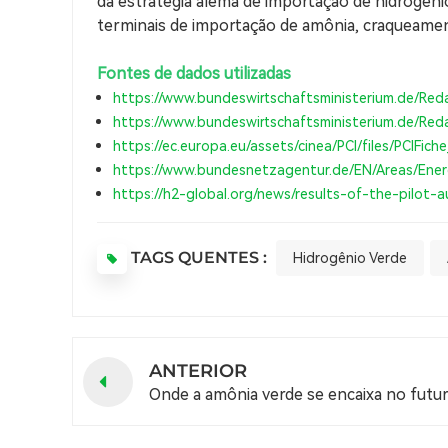
da estratégia alemã de importação de hidrogên
terminais de importação de amônia, craqueamen
Fontes de dados utilizadas
https://www.bundeswirtschaftsministerium.de/Red
https://www.bundeswirtschaftsministerium.de/Red
https://ec.europa.eu/assets/cinea/PCI/files/PCIFiche
https://www.bundesnetzagentur.de/EN/Areas/Ener
https://h2-global.org/news/results-of-the-pilot-a
TAGS QUENTES :
Hidrogênio Verde
ANTERIOR
Onde a amônia verde se encaixa no futu