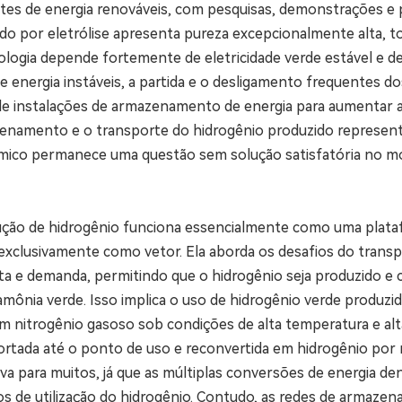
s de energia renováveis, com pesquisas, demonstrações e pro
ido por eletrólise apresenta pureza excepcionalmente alta, 
ologia depende fortemente de eletricidade verde estável e de 
 de energia instáveis, a partida e o desligamento frequentes
 de instalações de armazenamento de energia para aumentar
enamento e o transporte do hidrogênio produzido represent
nômico permanece uma questão sem solução satisfatória no 
ução de hidrogênio funciona essencialmente como uma plat
exclusivamente como vetor. Ela aborda os desafios do transpo
erta e demanda, permitindo que o hidrogênio seja produzido 
 amônia verde. Isso implica o uso de hidrogênio verde produz
m nitrogênio gasoso sob condições de alta temperatura e al
ortada até o ponto de uso e reconvertida em hidrogênio por
iva para muitos, já que as múltiplas conversões de energia d
 de utilização do hidrogênio. Contudo, as redes de armaze