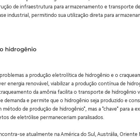
ção de infraestrutura para armazenamento e transporte de
se industrial, permitindo sua utilização direta para armazen
do hidrogênio
ais problemas a produção eletrolítica de hidrogênio e o craq
r energia renovável, viabilizar a produção contínua de hidrog
craqueamento da amônia facilita o transporte de hidrogênio ve
ta e demanda e permite que o hidrogênio seja produzido e co
método de produção de hidrogênio", mas a "chave" para a exp
os de eletrólise permaneceriam paralisados.
encontra-se atualmente na América do Sul, Austrália, Oriente