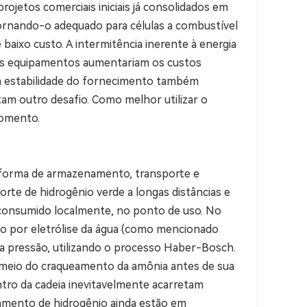
jetos comerciais iniciais já consolidados em
tornando-o adequado para células a combustível
baixo custo. A intermitência inerente à energia
 dos equipamentos aumentariam os custos
 a estabilidade do fornecimento também
am outro desafio. Como melhor utilizar o
momento.
aforma de armazenamento, transporte e
rte de hidrogênio verde a longas distâncias e
e consumido localmente, no ponto de uso. No
ido por eletrólise da água (como mencionado
ta pressão, utilizando o processo Haber-Bosch.
 meio do craqueamento da amônia antes de sua
entro da cadeia inevitavelmente acarretam
namento de hidrogênio ainda estão em