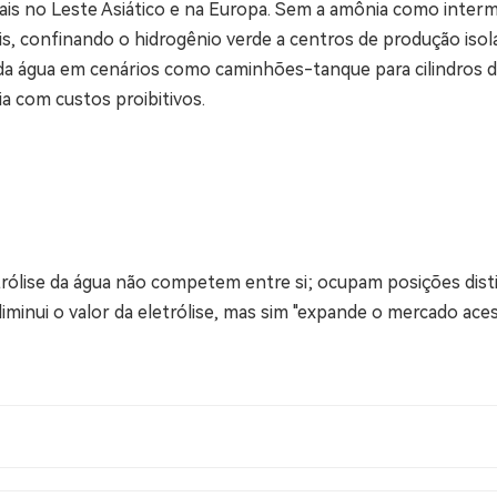
is no Leste Asiático e na Europa. Sem a amônia como interme
is, confinando o hidrogênio verde a centros de produção iso
ise da água em cenários como caminhões-tanque para cilindros 
ia com custos proibitivos.
trólise da água não competem entre si; ocupam posições disti
nui o valor da eletrólise, mas sim "expande o mercado acessí