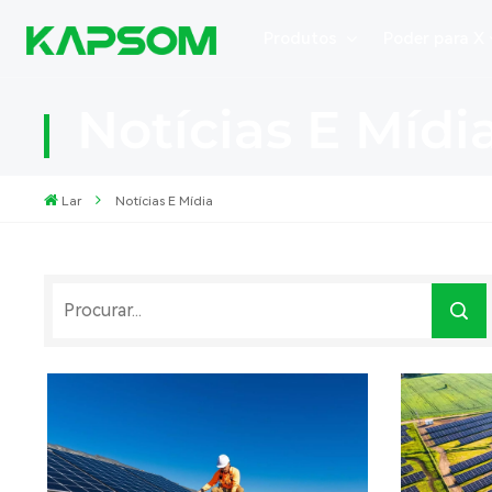
Produtos
Poder para X
Notícias E Mídi
Lar
Notícias E Mídia