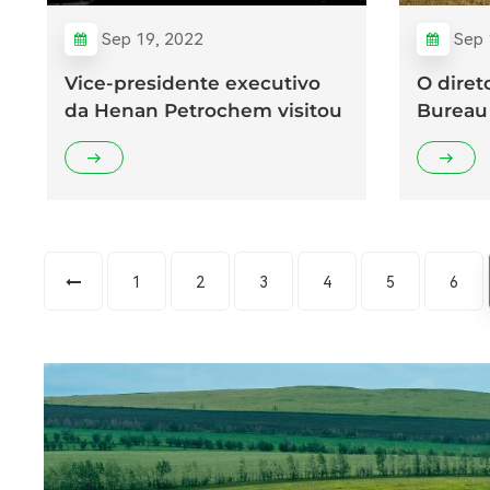
Sep 19, 2022
Sep 
Vice-presidente executivo
O diret
da Henan Petrochem visitou
Bureau 
a KAPSOM
KAPSO
1
2
3
4
5
6