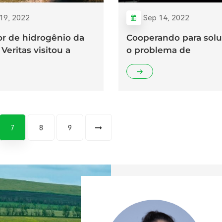
19, 2022
Sep 14, 2022
or de hidrogênio da
Cooperando para solu
Veritas visitou a
o problema de
M.
armazenamento e tra
de hidrogênio
7
8
9